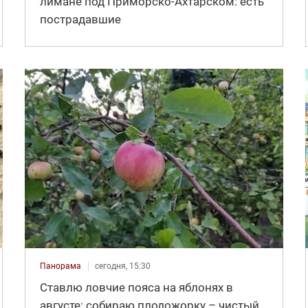
лимане под Приморско-Ахтарском: есть
пострадавшие
Панорама
сегодня, 15:30
Ставлю ловчие пояса на яблонях в
августе: собираю плодожорку – чистый