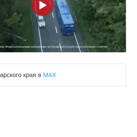
MAX
арского края
в