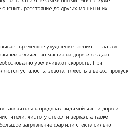
могут оставаться незамеченными. Ночью хуже
е оценить расстояние до других машин и их
ызывает временное ухудшение зрения — глазам
еньшее количество машин на дороге создаёт
необоснованно увеличивают скорость. При
яются усталость, зевота, тяжесть в веках, пропуск
остановиться в пределах видимой части дороги.
истители, чистоту стёкол и зеркал, а также
большое загрязнение фар или стекла сильно