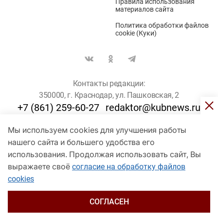
Правила использования
материалов сайта
Политика обработки файлов
cookie (Куки)
Контакты редакции:
350000, г. Краснодар, ул. Пашковская, 2
+7 (861) 259-60-27
redaktor@kubnews.ru
Мы используем cookies для улучшения работы
Для пользователей старше 16 лет
нашего сайта и большего удобства его
© Кубанские Новости, 2017
использования. Продолжая использовать сайт, Вы
Сетевое издание «kubnews» зарегистрировано Федеральной
выражаете своё
согласие на обработку файлов
службой по надзору в сфере связи, информационных технологий
cookies
и массовых коммуникаций (Роскомнадзор). Регистрационный
номер Эл № ФС 77 - 78802 от 30 июля 2020 года. Учредитель -
ООО "ГИК "Кубанские Новости" (350000, Краснодар, ул.
СОГЛАСЕН
Пашковская, 2). Главный редактор – Филиппов О. Ю.