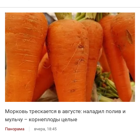
Морковь трескается в августе: наладил полив и
мульчу – корнеплоды целые
Панорама
вчера, 18:45