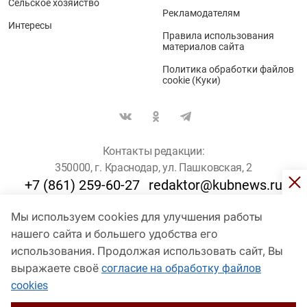
Сельское хозяйство
Рекламодателям
Интересы
Правила использования
материалов сайта
Политика обработки файлов
cookie (Куки)
Контакты редакции:
350000, г. Краснодар, ул. Пашковская, 2
+7 (861) 259-60-27
redaktor@kubnews.ru
Мы используем cookies для улучшения работы
Для пользователей старше 16 лет
нашего сайта и большего удобства его
© Кубанские Новости, 2017
использования. Продолжая использовать сайт, Вы
Сетевое издание «kubnews» зарегистрировано Федеральной
выражаете своё
согласие на обработку файлов
службой по надзору в сфере связи, информационных технологий
cookies
и массовых коммуникаций (Роскомнадзор). Регистрационный
номер Эл № ФС 77 - 78802 от 30 июля 2020 года. Учредитель -