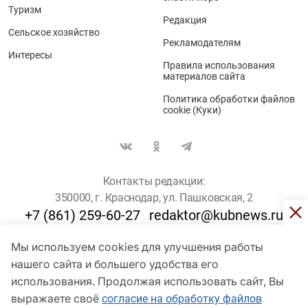
Туризм
Редакция
Сельское хозяйство
Рекламодателям
Интересы
Правила использования
материалов сайта
Политика обработки файлов
cookie (Куки)
Контакты редакции:
350000, г. Краснодар, ул. Пашковская, 2
+7 (861) 259-60-27
redaktor@kubnews.ru
Мы используем cookies для улучшения работы
Для пользователей старше 16 лет
нашего сайта и большего удобства его
© Кубанские Новости, 2017
использования. Продолжая использовать сайт, Вы
Сетевое издание «kubnews» зарегистрировано Федеральной
выражаете своё
согласие на обработку файлов
службой по надзору в сфере связи, информационных технологий