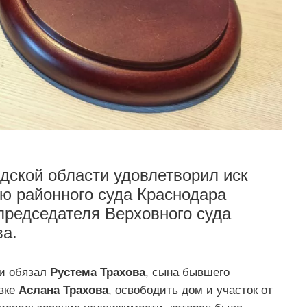
адской области удовлетворил иск
ю районного суда Краснодара
председателя Верховного суда
ва.
ти обязал
Рустема Трахова
, сына бывшего
вке
Аслана Трахова
, освободить дом и участок от