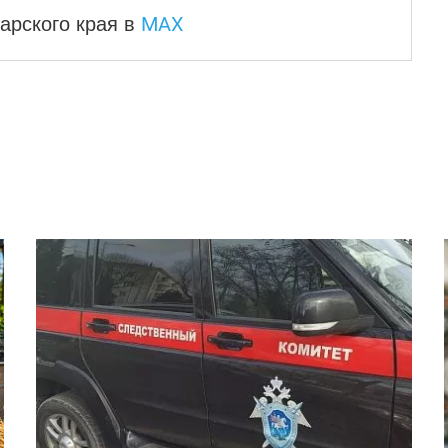
MAX
арского края
в