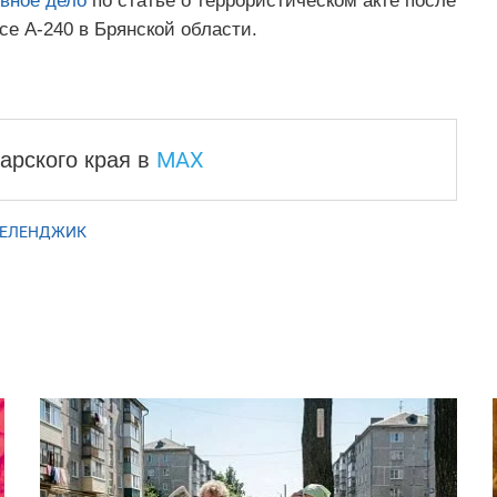
вное дело
по статье о террористическом акте после
се А-240 в Брянской области.
MAX
арского края
в
ГЕЛЕНДЖИК