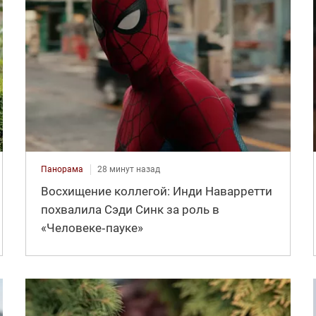
Панорама
28 минут назад
Восхищение коллегой: Инди Наварретти
похвалила Сэди Синк за роль в
«Человеке‑пауке»