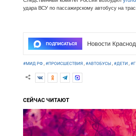
Следственный комитет России возбудил
уголо
удара ВСУ по пассажирскому автобусу на трас
Новости Краснод
ПОДПИСАТЬСЯ
#МИД РФ
,
#ПРОИСШЕСТВИЯ
,
#АВТОБУСЫ
,
#ДЕТИ
,
#
СЕЙЧАС ЧИТАЮТ