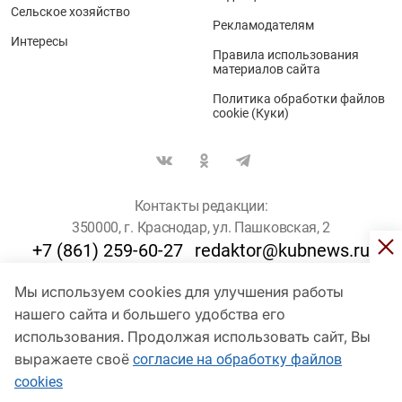
Сельское хозяйство
Рекламодателям
Интересы
Правила использования
материалов сайта
Политика обработки файлов
cookie (Куки)
Контакты редакции:
350000, г. Краснодар, ул. Пашковская, 2
+7 (861) 259-60-27
redaktor@kubnews.ru
Мы используем cookies для улучшения работы
Для пользователей старше 16 лет
нашего сайта и большего удобства его
© Кубанские Новости, 2017
использования. Продолжая использовать сайт, Вы
Сетевое издание «kubnews» зарегистрировано Федеральной
выражаете своё
согласие на обработку файлов
службой по надзору в сфере связи, информационных технологий
cookies
и массовых коммуникаций (Роскомнадзор). Регистрационный
номер Эл № ФС 77 - 78802 от 30 июля 2020 года. Учредитель -