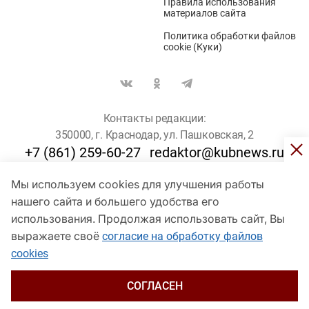
Правила использования
материалов сайта
Политика обработки файлов
cookie (Куки)
Контакты редакции:
350000, г. Краснодар, ул. Пашковская, 2
+7 (861) 259-60-27
redaktor@kubnews.ru
Мы используем cookies для улучшения работы
Для пользователей старше 16 лет
нашего сайта и большего удобства его
© Кубанские Новости, 2017
использования. Продолжая использовать сайт, Вы
Сетевое издание «kubnews» зарегистрировано Федеральной
выражаете своё
согласие на обработку файлов
службой по надзору в сфере связи, информационных технологий
cookies
и массовых коммуникаций (Роскомнадзор). Регистрационный
номер Эл № ФС 77 - 78802 от 30 июля 2020 года. Учредитель -
ООО "ГИК "Кубанские Новости" (350000, Краснодар, ул.
СОГЛАСЕН
Пашковская, 2). Главный редактор – Филиппов О. Ю.