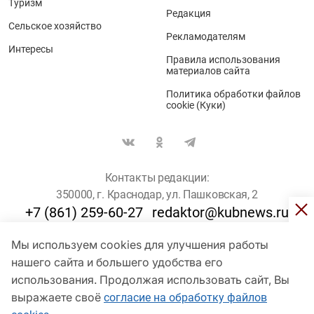
Туризм
Редакция
Сельское хозяйство
Рекламодателям
Интересы
Правила использования
материалов сайта
Политика обработки файлов
cookie (Куки)
Контакты редакции:
350000, г. Краснодар, ул. Пашковская, 2
+7 (861) 259-60-27
redaktor@kubnews.ru
Мы используем cookies для улучшения работы
Для пользователей старше 16 лет
нашего сайта и большего удобства его
© Кубанские Новости, 2017
использования. Продолжая использовать сайт, Вы
Сетевое издание «kubnews» зарегистрировано Федеральной
выражаете своё
согласие на обработку файлов
службой по надзору в сфере связи, информационных технологий