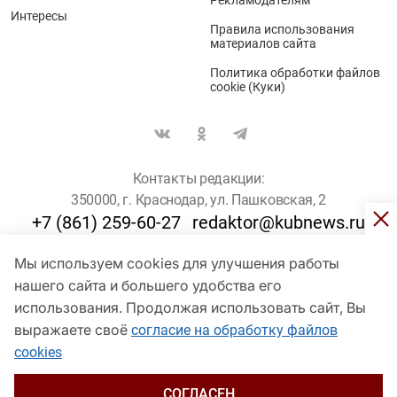
Интересы
Правила использования
материалов сайта
Политика обработки файлов
cookie (Куки)
Контакты редакции:
350000, г. Краснодар, ул. Пашковская, 2
+7 (861) 259-60-27
redaktor@kubnews.ru
Мы используем cookies для улучшения работы
Для пользователей старше 16 лет
нашего сайта и большего удобства его
© Кубанские Новости, 2017
использования. Продолжая использовать сайт, Вы
Сетевое издание «kubnews» зарегистрировано Федеральной
выражаете своё
согласие на обработку файлов
службой по надзору в сфере связи, информационных технологий
cookies
и массовых коммуникаций (Роскомнадзор). Регистрационный
номер Эл № ФС 77 - 78802 от 30 июля 2020 года. Учредитель -
ООО "ГИК "Кубанские Новости" (350000, Краснодар, ул.
СОГЛАСЕН