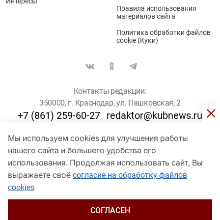
Интересы
Правила использования
материалов сайта
Политика обработки файлов
cookie (Куки)
Контакты редакции:
350000, г. Краснодар, ул. Пашковская, 2
+7 (861) 259-60-27
redaktor@kubnews.ru
Мы используем cookies для улучшения работы
Для пользователей старше 16 лет
нашего сайта и большего удобства его
© Кубанские Новости, 2017
использования. Продолжая использовать сайт, Вы
Сетевое издание «kubnews» зарегистрировано Федеральной
выражаете своё
согласие на обработку файлов
службой по надзору в сфере связи, информационных технологий
cookies
и массовых коммуникаций (Роскомнадзор). Регистрационный
номер Эл № ФС 77 - 78802 от 30 июля 2020 года. Учредитель -
ООО "ГИК "Кубанские Новости" (350000, Краснодар, ул.
СОГЛАСЕН
Пашковская, 2). Главный редактор – Филиппов О. Ю.