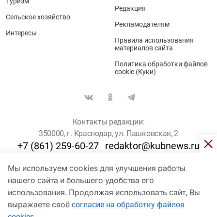
Туризм
Редакция
Сельское хозяйство
Рекламодателям
Интересы
Правила использования
материалов сайта
Политика обработки файлов
cookie (Куки)
Контакты редакции:
350000, г. Краснодар, ул. Пашковская, 2
+7 (861) 259-60-27
redaktor@kubnews.ru
Мы используем cookies для улучшения работы
Для пользователей старше 16 лет
нашего сайта и большего удобства его
© Кубанские Новости, 2017
использования. Продолжая использовать сайт, Вы
Сетевое издание «kubnews» зарегистрировано Федеральной
выражаете своё
согласие на обработку файлов
службой по надзору в сфере связи, информационных технологий
cookies