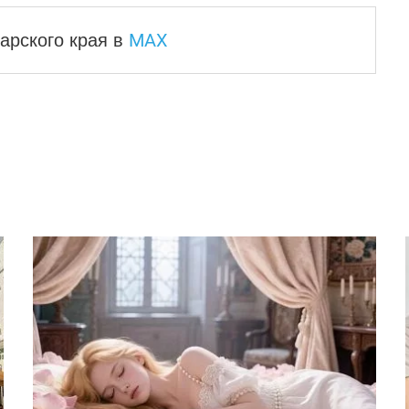
MAX
арского края
в