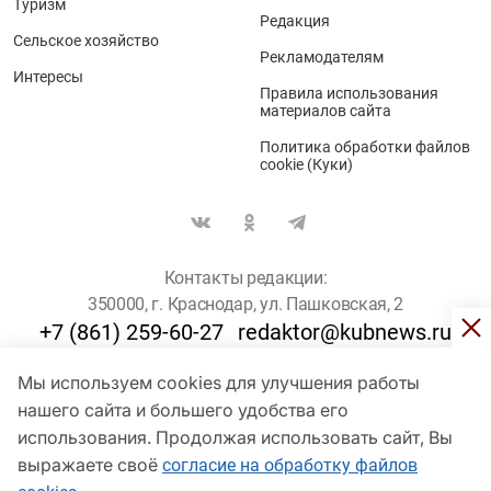
Туризм
Редакция
Сельское хозяйство
Рекламодателям
Интересы
Правила использования
материалов сайта
Политика обработки файлов
cookie (Куки)
Контакты редакции:
350000, г. Краснодар, ул. Пашковская, 2
+7 (861) 259-60-27
redaktor@kubnews.ru
Мы используем cookies для улучшения работы
Для пользователей старше 16 лет
нашего сайта и большего удобства его
© Кубанские Новости, 2017
использования. Продолжая использовать сайт, Вы
Сетевое издание «kubnews» зарегистрировано Федеральной
выражаете своё
согласие на обработку файлов
службой по надзору в сфере связи, информационных технологий