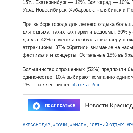
15%, Екатеринбург — 12%, Волгоград — 10%. Т
Уфа, Новосибирск, Хабаровск, Челябинск и П
При выборе города для летнего отдыха больш
для отдыха, таких как парки и водоемы. 50% 
досуга. 42% отметили особую атмосферу и ож
аттракционы. 37% обратили внимание на нас
фестивали и концерты. Остальные 15% выбра
Большинство опрошенных (52%) предпочли бы 
одиночестве, 10% выбирают компанию едином
1% — коллег, пишет
«Газета.Ru»
.
Новости Краснод
ПОДПИСАТЬСЯ
#КРАСНОДАР
,
#СОЧИ
,
#АНАПА
,
#ЛЕТНИЙ ОТДЫХ
,
#Р