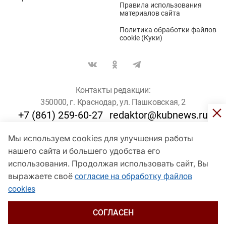
Правила использования
материалов сайта
Политика обработки файлов
cookie (Куки)
Контакты редакции:
350000, г. Краснодар, ул. Пашковская, 2
+7 (861) 259-60-27
redaktor@kubnews.ru
Мы используем cookies для улучшения работы
Для пользователей старше 16 лет
нашего сайта и большего удобства его
© Кубанские Новости, 2017
использования. Продолжая использовать сайт, Вы
Сетевое издание «kubnews» зарегистрировано Федеральной
выражаете своё
согласие на обработку файлов
службой по надзору в сфере связи, информационных технологий
cookies
и массовых коммуникаций (Роскомнадзор). Регистрационный
номер Эл № ФС 77 - 78802 от 30 июля 2020 года. Учредитель -
ООО "ГИК "Кубанские Новости" (350000, Краснодар, ул.
СОГЛАСЕН
Пашковская, 2). Главный редактор – Филиппов О. Ю.