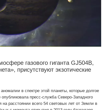
мосфере газового гиганта GJ504B,
нета», присутствуют экзотические
аномалии в спектре этой планеты, которые долгое
 опубликовала пресс-служба Северо-Западного
на расстоянии всего 54 световых лет от Земли в
ных с момента открытия в 2013 году благодаря