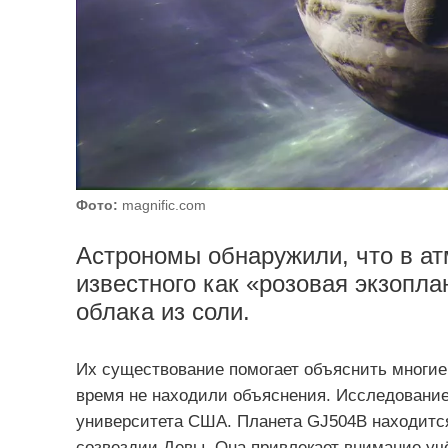
Фото:
magnific.com
Астрономы обнаружили, что в ат
известного как «розовая экзопла
облака из соли.
Их существование помогает объяснить многие 
время не находили объяснения. Исследование
университета США. Планета GJ504B находится 
созвездии Девы. Она привлекает внимание учё