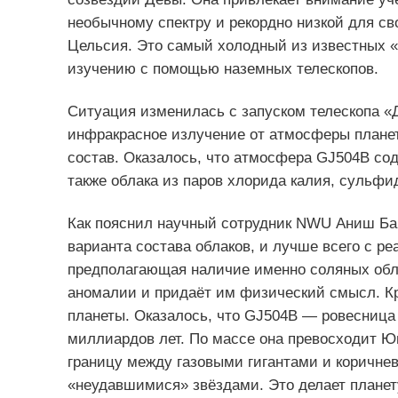
необычному спектру и рекордно низкой для св
Цельсия. Это самый холодный из известных «
изучению с помощью наземных телескопов.
Ситуация изменилась с запуском телескопа «
инфракрасное излучение от атмосферы плане
состав. Оказалось, что атмосфера GJ504B соде
также облака из паров хлорида калия, сульфи
Как пояснил научный сотрудник NWU Аниш Ба
варианта состава облаков, и лучше всего с 
предполагающая наличие именно соляных обла
аномалии и придаёт им физический смысл. Кр
планеты. Оказалось, что GJ504B — ровесница 
миллиардов лет. По массе она превосходит Юп
границу между газовыми гигантами и коричн
«неудавшимися» звёздами. Это делает плане