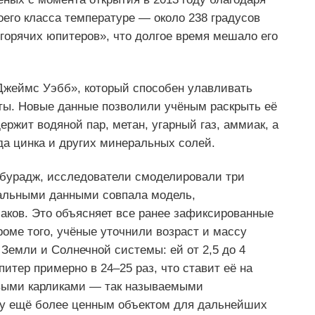
оего класса температуре — около 238 градусов
горячих юпитеров», что долгое время мешало его
Джеймс Уэбб», который способен улавливать
ты. Новые данные позволили учёным раскрыть её
ржит водяной пар, метан, угарный газ, аммиак, а
да цинка и других минеральных солей.
бурадж, исследователи смоделировали три
реальными данными совпала модель,
ков. Это объясняет все ранее зафиксированные
оме того, учёные уточнили возраст и массу
Земли и Солнечной системы: ей от 2,5 до 4
итер примерно в 24–25 раз, что ставит её на
евыми карликами — так называемыми
ту ещё более ценным объектом для дальнейших