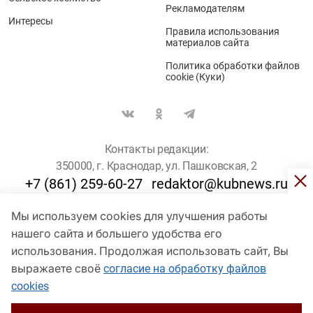
Рекламодателям
Интересы
Правила использования
материалов сайта
Политика обработки файлов
cookie (Куки)
Контакты редакции:
350000, г. Краснодар, ул. Пашковская, 2
+7 (861) 259-60-27
redaktor@kubnews.ru
Мы используем cookies для улучшения работы
Для пользователей старше 16 лет
нашего сайта и большего удобства его
© Кубанские Новости, 2017
использования. Продолжая использовать сайт, Вы
Сетевое издание «kubnews» зарегистрировано Федеральной
выражаете своё
согласие на обработку файлов
службой по надзору в сфере связи, информационных технологий
cookies
и массовых коммуникаций (Роскомнадзор). Регистрационный
номер Эл № ФС 77 - 78802 от 30 июля 2020 года. Учредитель -
ООО "ГИК "Кубанские Новости" (350000, Краснодар, ул.