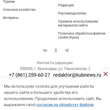
Туризм
Редакция
Сельское хозяйство
Рекламодателям
Интересы
Правила использования
материалов сайта
Политика обработки файлов
cookie (Куки)
Контакты редакции:
350000, г. Краснодар, ул. Пашковская, 2
+7 (861) 259-60-27
redaktor@kubnews.ru
Мы используем cookies для улучшения работы
Для пользователей старше 16 лет
нашего сайта и большего удобства его
© Кубанские Новости, 2017
использования. Продолжая использовать сайт, Вы
Сетевое издание «kubnews» зарегистрировано Федеральной
выражаете своё
согласие на обработку файлов
службой по надзору в сфере связи, информационных технологий