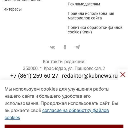
Рекламодателям
Интересы
Правила использования
материалов сайта
Политика обработки файлов
cookie (Куки)
Контакты редакции:
350000, г. Краснодар, ул. Пашковская, 2
+7 (861) 259-60-27
redaktor@kubnews.ru
Мы используем cookies для улучшения работы
Для пользователей старше 16 лет
нашего сайта и большего удобства его
© Кубанские Новости, 2017
использования. Продолжая использовать сайт, Вы
Сетевое издание «kubnews» зарегистрировано Федеральной
выражаете своё
согласие на обработку файлов
службой по надзору в сфере связи, информационных технологий
cookies
и массовых коммуникаций (Роскомнадзор). Регистрационный
номер Эл № ФС 77 - 78802 от 30 июля 2020 года. Учредитель -
ООО "ГИК "Кубанские Новости" (350000, Краснодар, ул.