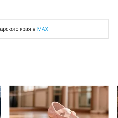
MAX
арского края
в