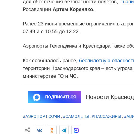
для обеспечения безопасности полетов, -
напи
Росавиации
Артем Кореняко
.
Ранее 23 июня временные ограничения в аэропо
07.49 и с 10.55 до 12.22.
Аэропорты Геленджика и Краснодара также об
Как сообщалось ранее,
беспилотную опасност
территории Краснодарского края – есть угроз
министерстве ГО и ЧС.
Новости Краснод
ПОДПИСАТЬСЯ
#АЭРОПОРТ СОЧИ
,
#САМОЛЕТЫ
,
#ПАССАЖИРЫ
,
#АВ