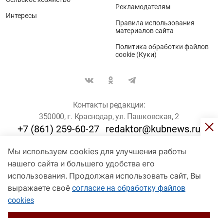
Рекламодателям
Интересы
Правила использования
материалов сайта
Политика обработки файлов
cookie (Куки)
Контакты редакции:
350000, г. Краснодар, ул. Пашковская, 2
+7 (861) 259-60-27
redaktor@kubnews.ru
Мы используем cookies для улучшения работы
Для пользователей старше 16 лет
нашего сайта и большего удобства его
© Кубанские Новости, 2017
использования. Продолжая использовать сайт, Вы
Сетевое издание «kubnews» зарегистрировано Федеральной
выражаете своё
согласие на обработку файлов
службой по надзору в сфере связи, информационных технологий
cookies
и массовых коммуникаций (Роскомнадзор). Регистрационный
номер Эл № ФС 77 - 78802 от 30 июля 2020 года. Учредитель -
ООО "ГИК "Кубанские Новости" (350000, Краснодар, ул.