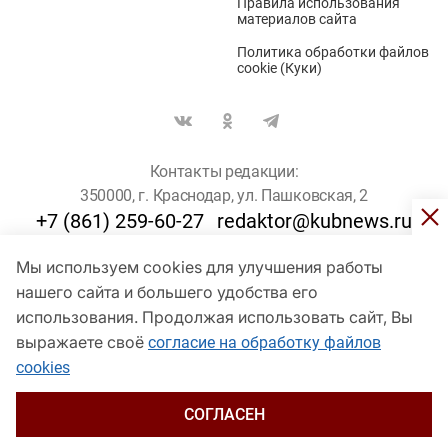
Правила использования
материалов сайта
Политика обработки файлов
cookie (Куки)
Контакты редакции:
350000, г. Краснодар, ул. Пашковская, 2
+7 (861) 259-60-27
redaktor@kubnews.ru
Мы используем cookies для улучшения работы
Для пользователей старше 16 лет
нашего сайта и большего удобства его
© Кубанские Новости, 2017
использования. Продолжая использовать сайт, Вы
Сетевое издание «kubnews» зарегистрировано Федеральной
выражаете своё
согласие на обработку файлов
службой по надзору в сфере связи, информационных технологий
cookies
и массовых коммуникаций (Роскомнадзор). Регистрационный
номер Эл № ФС 77 - 78802 от 30 июля 2020 года. Учредитель -
ООО "ГИК "Кубанские Новости" (350000, Краснодар, ул.
СОГЛАСЕН
Пашковская, 2). Главный редактор – Филиппов О. Ю.