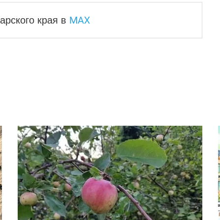
MAX
арского края
в