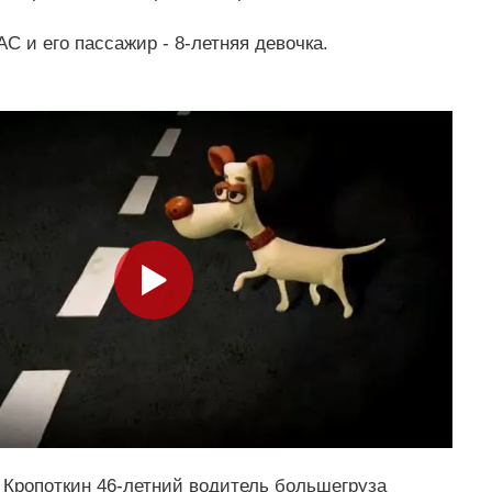
C и его пассажир - 8-летняя девочка.
 Кропоткин 46-летний водитель большегруза