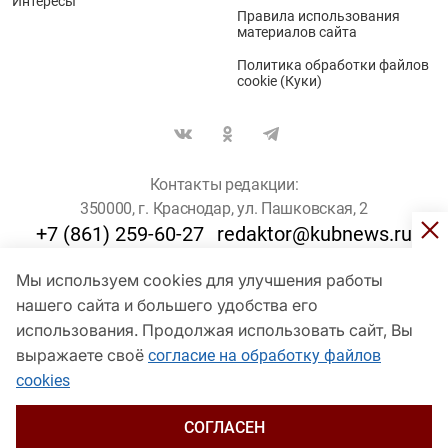
Интересы
Правила использования
материалов сайта
Политика обработки файлов
cookie (Куки)
Контакты редакции:
350000, г. Краснодар, ул. Пашковская, 2
+7 (861) 259-60-27
redaktor@kubnews.ru
Мы используем cookies для улучшения работы
Для пользователей старше 16 лет
нашего сайта и большего удобства его
© Кубанские Новости, 2017
использования. Продолжая использовать сайт, Вы
Сетевое издание «kubnews» зарегистрировано Федеральной
выражаете своё
согласие на обработку файлов
службой по надзору в сфере связи, информационных технологий
cookies
и массовых коммуникаций (Роскомнадзор). Регистрационный
номер Эл № ФС 77 - 78802 от 30 июля 2020 года. Учредитель -
ООО "ГИК "Кубанские Новости" (350000, Краснодар, ул.
СОГЛАСЕН
Пашковская, 2). Главный редактор – Филиппов О. Ю.