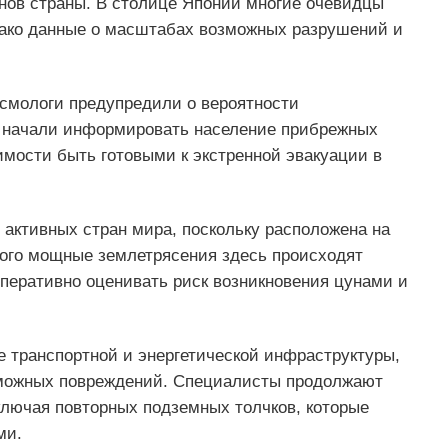
онов страны. В столице Японии многие очевидцы
нако данные о масштабах возможных разрушений и
смологи предупредили о вероятности
и начали информировать население прибрежных
имости быть готовыми к экстренной эвакуации в
активных стран мира, поскольку расположена на
этого мощные землетрясения здесь происходят
оперативно оценивать риск возникновения цунами и
е транспортной и энергетической инфраструктуры,
зможных повреждений. Специалисты продолжают
ключая повторных подземных толчков, которые
ми.