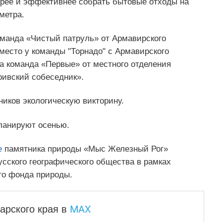
трее и эффективнее собрать бытовые отходы на
метра.
оманда «Чистый патруль» от Армавирского
 место у команды "Торнадо" с Армавирского
а команда «Первые» от местного отделения
ивский собеседник».
ников экологическую викторину.
ланируют осенью.
е
памятника природы «Мыс Железный Рог»
сского географического общества в рамках
го фонда природы.
MAX
арского края
в