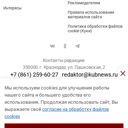
Рекламодателям
Интересы
Правила использования
материалов сайта
Политика обработки файлов
cookie (Куки)
Контакты редакции:
350000, г. Краснодар, ул. Пашковская, 2
+7 (861) 259-60-27
redaktor@kubnews.ru
Мы используем cookies для улучшения работы
Для пользователей старше 16 лет
нашего сайта и большего удобства его
© Кубанские Новости, 2017
использования. Продолжая использовать сайт, Вы
Сетевое издание «kubnews» зарегистрировано Федеральной
выражаете своё
согласие на обработку файлов
службой по надзору в сфере связи, информационных технологий
cookies
и массовых коммуникаций (Роскомнадзор). Регистрационный
номер Эл № ФС 77 - 78802 от 30 июля 2020 года. Учредитель -
ООО "ГИК "Кубанские Новости" (350000, Краснодар, ул.