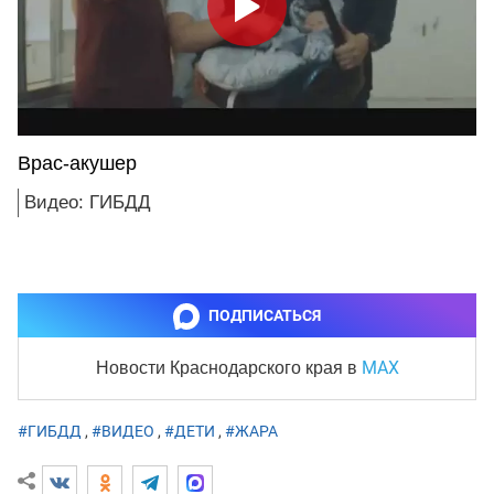
Врас-акушер
Видео: ГИБДД
ПОДПИСАТЬСЯ
MAX
Новости Краснодарского края
в
#ГИБДД
,
#ВИДЕО
,
#ДЕТИ
,
#ЖАРА