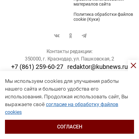
материалов сайта
Политика обработки файлов
cookie (Куки)
Контакты редакции:
350000, г. Краснодар, ул. Пашковская, 2
+7 (861) 259-60-27
redaktor@kubnews.ru
Мы используем cookies для улучшения работы
Для пользователей старше 16 лет
нашего сайта и большего удобства его
использования. Продолжая использовать сайт, Вы
© Кубанские Новости, 2017
Сетевое издание «kubnews» зарегистрировано Федеральной
выражаете своё
согласие на обработку файлов
службой по надзору в сфере связи, информационных технологий
cookies
и массовых коммуникаций (Роскомнадзор). Регистрационный
номер Эл № ФС 77 - 78802 от 30 июля 2020 года. Учредитель -
ООО "ГИК "Кубанские Новости" (350000, Краснодар, ул.
СОГЛАСЕН
Пашковская, 2). Главный редактор – Филиппов О. Ю.