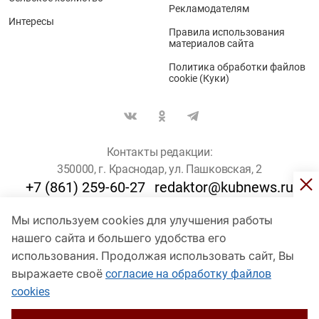
Рекламодателям
Интересы
Правила использования
материалов сайта
Политика обработки файлов
cookie (Куки)
Контакты редакции:
350000, г. Краснодар, ул. Пашковская, 2
+7 (861) 259-60-27
redaktor@kubnews.ru
Мы используем cookies для улучшения работы
Для пользователей старше 16 лет
нашего сайта и большего удобства его
© Кубанские Новости, 2017
использования. Продолжая использовать сайт, Вы
Сетевое издание «kubnews» зарегистрировано Федеральной
выражаете своё
согласие на обработку файлов
службой по надзору в сфере связи, информационных технологий
cookies
и массовых коммуникаций (Роскомнадзор). Регистрационный
номер Эл № ФС 77 - 78802 от 30 июля 2020 года. Учредитель -
ООО "ГИК "Кубанские Новости" (350000, Краснодар, ул.