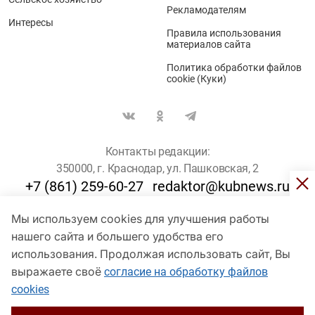
Рекламодателям
Интересы
Правила использования
материалов сайта
Политика обработки файлов
cookie (Куки)
Контакты редакции:
350000, г. Краснодар, ул. Пашковская, 2
+7 (861) 259-60-27
redaktor@kubnews.ru
Мы используем cookies для улучшения работы
Для пользователей старше 16 лет
нашего сайта и большего удобства его
© Кубанские Новости, 2017
использования. Продолжая использовать сайт, Вы
Сетевое издание «kubnews» зарегистрировано Федеральной
выражаете своё
согласие на обработку файлов
службой по надзору в сфере связи, информационных технологий
cookies
и массовых коммуникаций (Роскомнадзор). Регистрационный
номер Эл № ФС 77 - 78802 от 30 июля 2020 года. Учредитель -
ООО "ГИК "Кубанские Новости" (350000, Краснодар, ул.