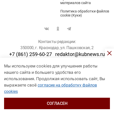
материалов сайта
Политика обработки файлов
cookie (Куки)
Контакты редакции:
350000, г. Краснодар, ул. Пашковская, 2
+7 (861) 259-60-27
redaktor@kubnews.ru
Мы используем cookies для улучшения работы
Для пользователей старше 16 лет
нашего сайта и большего удобства его
© Кубанские Новости, 2017
использования. Продолжая использовать сайт, Вы
Сетевое издание «kubnews» зарегистрировано Федеральной
выражаете своё
согласие на обработку файлов
службой по надзору в сфере связи, информационных технологий
cookies
и массовых коммуникаций (Роскомнадзор). Регистрационный
номер Эл № ФС 77 - 78802 от 30 июля 2020 года. Учредитель -
ООО "ГИК "Кубанские Новости" (350000, Краснодар, ул.
СОГЛАСЕН
Пашковская, 2). Главный редактор – Филиппов О. Ю.