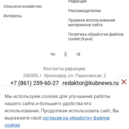
Редакция
Сельское хозяйство
Рекламодателям
Интересы
Правила использования
материалов сайта
Политика обработки файлов
cookie (Куки)
Контакты редакции:
350000, г. Краснодар, ул. Пашковская, 2
+7 (861) 259-60-27
redaktor@kubnews.ru
Мы используем cookies для улучшения работы
Для пользователей старше 16 лет
нашего сайта и большего удобства его
использования. Продолжая использовать сайт, Вы
© Кубанские Новости, 2017
Сетевое издание «kubnews» зарегистрировано Федеральной
выражаете своё
согласие на обработку файлов
службой по надзору в сфере связи, информационных технологий
cookies
и массовых коммуникаций (Роскомнадзор). Регистрационный