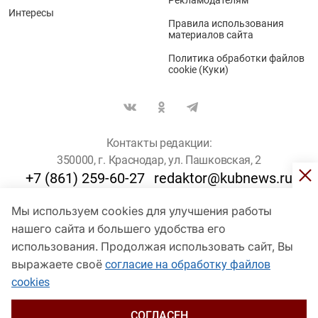
Интересы
Правила использования
материалов сайта
Политика обработки файлов
cookie (Куки)
Контакты редакции:
350000, г. Краснодар, ул. Пашковская, 2
+7 (861) 259-60-27
redaktor@kubnews.ru
Мы используем cookies для улучшения работы
Для пользователей старше 16 лет
нашего сайта и большего удобства его
© Кубанские Новости, 2017
использования. Продолжая использовать сайт, Вы
Сетевое издание «kubnews» зарегистрировано Федеральной
выражаете своё
согласие на обработку файлов
службой по надзору в сфере связи, информационных технологий
cookies
и массовых коммуникаций (Роскомнадзор). Регистрационный
номер Эл № ФС 77 - 78802 от 30 июля 2020 года. Учредитель -
ООО "ГИК "Кубанские Новости" (350000, Краснодар, ул.
СОГЛАСЕН