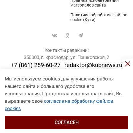
Правила использования
материалов сайта
Политика обработки файлов
cookie (Куки)
Контакты редакции:
350000, г. Краснодар, ул. Пашковская, 2
+7 (861) 259-60-27
redaktor@kubnews.ru
Мы используем cookies для улучшения работы
Для пользователей старше 16 лет
нашего сайта и большего удобства его
© Кубанские Новости, 2017
использования. Продолжая использовать сайт, Вы
Сетевое издание «kubnews» зарегистрировано Федеральной
выражаете своё
согласие на обработку файлов
службой по надзору в сфере связи, информационных технологий
cookies
и массовых коммуникаций (Роскомнадзор). Регистрационный
номер Эл № ФС 77 - 78802 от 30 июля 2020 года. Учредитель -
ООО "ГИК "Кубанские Новости" (350000, Краснодар, ул.
СОГЛАСЕН
Пашковская, 2). Главный редактор – Филиппов О. Ю.