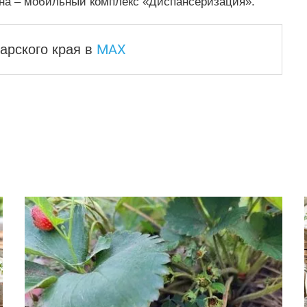
она – мобильный комплекс «Диспансеризация».
MAX
арского края
в