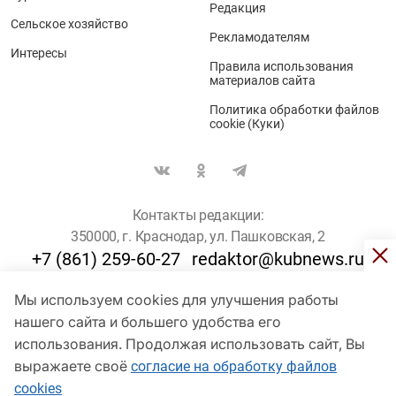
Редакция
Сельское хозяйство
Рекламодателям
Интересы
Правила использования
материалов сайта
Политика обработки файлов
cookie (Куки)
Контакты редакции:
350000, г. Краснодар, ул. Пашковская, 2
+7 (861) 259-60-27
redaktor@kubnews.ru
Мы используем cookies для улучшения работы
Для пользователей старше 16 лет
нашего сайта и большего удобства его
© Кубанские Новости, 2017
использования. Продолжая использовать сайт, Вы
Сетевое издание «kubnews» зарегистрировано Федеральной
выражаете своё
согласие на обработку файлов
службой по надзору в сфере связи, информационных технологий
cookies
и массовых коммуникаций (Роскомнадзор). Регистрационный