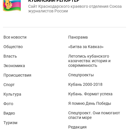
КУБАНСКИЙ РЕПОРТЕР
Сайт Краснодарского краевого отделения Союза
журналистов России
Все новости
Панорама
Общество
«Битва за Кавказ»
Власть
Летопись кубанского
казачества: история и
современность
Экономика
Спецпроекты
Происшествия
Кубань 2000-2018
Спорт
Кубань. Формат успеха
Культура
Я помню День Победы
Фото
Спецпроект. Они помогают
Видео
спасти море
Туризм
Редакция