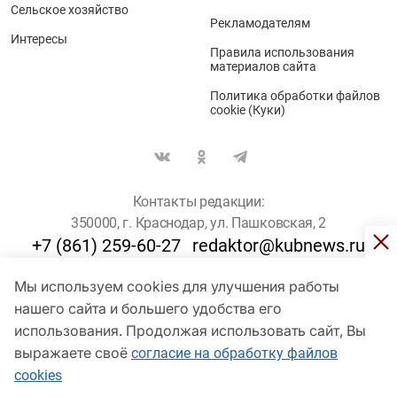
Сельское хозяйство
Рекламодателям
Интересы
Правила использования
материалов сайта
Политика обработки файлов
cookie (Куки)
Контакты редакции:
350000, г. Краснодар, ул. Пашковская, 2
+7 (861) 259-60-27
redaktor@kubnews.ru
Мы используем cookies для улучшения работы
Для пользователей старше 16 лет
нашего сайта и большего удобства его
© Кубанские Новости, 2017
использования. Продолжая использовать сайт, Вы
Сетевое издание «kubnews» зарегистрировано Федеральной
выражаете своё
согласие на обработку файлов
службой по надзору в сфере связи, информационных технологий
cookies
и массовых коммуникаций (Роскомнадзор). Регистрационный
номер Эл № ФС 77 - 78802 от 30 июля 2020 года. Учредитель -