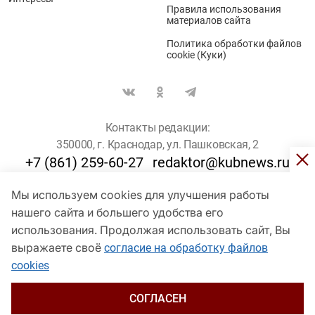
Правила использования
материалов сайта
Политика обработки файлов
cookie (Куки)
Контакты редакции:
350000, г. Краснодар, ул. Пашковская, 2
+7 (861) 259-60-27
redaktor@kubnews.ru
Мы используем cookies для улучшения работы
Для пользователей старше 16 лет
нашего сайта и большего удобства его
© Кубанские Новости, 2017
использования. Продолжая использовать сайт, Вы
Сетевое издание «kubnews» зарегистрировано Федеральной
выражаете своё
согласие на обработку файлов
службой по надзору в сфере связи, информационных технологий
cookies
и массовых коммуникаций (Роскомнадзор). Регистрационный
номер Эл № ФС 77 - 78802 от 30 июля 2020 года. Учредитель -
ООО "ГИК "Кубанские Новости" (350000, Краснодар, ул.
СОГЛАСЕН
Пашковская, 2). Главный редактор – Филиппов О. Ю.