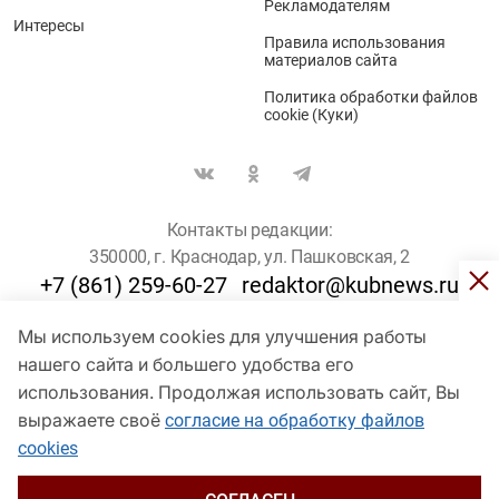
Рекламодателям
Интересы
Правила использования
материалов сайта
Политика обработки файлов
cookie (Куки)
Контакты редакции:
350000, г. Краснодар, ул. Пашковская, 2
+7 (861) 259-60-27
redaktor@kubnews.ru
Мы используем cookies для улучшения работы
Для пользователей старше 16 лет
нашего сайта и большего удобства его
© Кубанские Новости, 2017
использования. Продолжая использовать сайт, Вы
Сетевое издание «kubnews» зарегистрировано Федеральной
выражаете своё
согласие на обработку файлов
службой по надзору в сфере связи, информационных технологий
cookies
и массовых коммуникаций (Роскомнадзор). Регистрационный
номер Эл № ФС 77 - 78802 от 30 июля 2020 года. Учредитель -
ООО "ГИК "Кубанские Новости" (350000, Краснодар, ул.