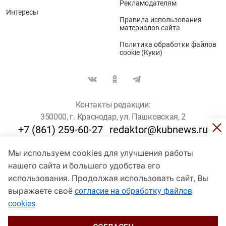
Рекламодателям
Интересы
Правила использования
материалов сайта
Политика обработки файлов
cookie (Куки)
Контакты редакции:
350000, г. Краснодар, ул. Пашковская, 2
+7 (861) 259-60-27
redaktor@kubnews.ru
Мы используем cookies для улучшения работы
Для пользователей старше 16 лет
нашего сайта и большего удобства его
© Кубанские Новости, 2017
использования. Продолжая использовать сайт, Вы
Сетевое издание «kubnews» зарегистрировано Федеральной
выражаете своё
согласие на обработку файлов
службой по надзору в сфере связи, информационных технологий
cookies
и массовых коммуникаций (Роскомнадзор). Регистрационный
номер Эл № ФС 77 - 78802 от 30 июля 2020 года. Учредитель -
ООО "ГИК "Кубанские Новости" (350000, Краснодар, ул.