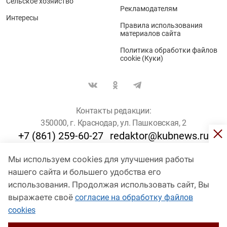
Сельское хозяйство
Рекламодателям
Интересы
Правила использования
материалов сайта
Политика обработки файлов
cookie (Куки)
Контакты редакции:
350000, г. Краснодар, ул. Пашковская, 2
+7 (861) 259-60-27
redaktor@kubnews.ru
Мы используем cookies для улучшения работы
Для пользователей старше 16 лет
нашего сайта и большего удобства его
© Кубанские Новости, 2017
использования. Продолжая использовать сайт, Вы
Сетевое издание «kubnews» зарегистрировано Федеральной
выражаете своё
согласие на обработку файлов
службой по надзору в сфере связи, информационных технологий
cookies
и массовых коммуникаций (Роскомнадзор). Регистрационный
номер Эл № ФС 77 - 78802 от 30 июля 2020 года. Учредитель -