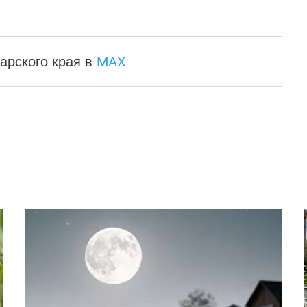
MAX
арского края
в