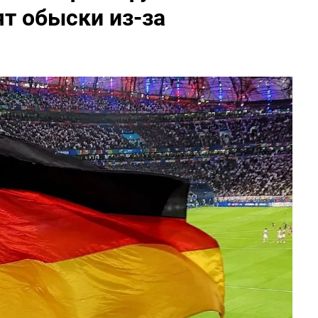
т обыски из-за
и