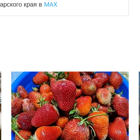
MAX
арского края
в